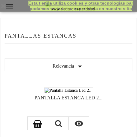
Esta tienda utiliza cookies y otras tecnologías par

podamos mejorar su experiencia en nuestro sitio
PANTALLAS ESTANCAS

Relevancia
PANTALLA ESTANCA LED 2...
