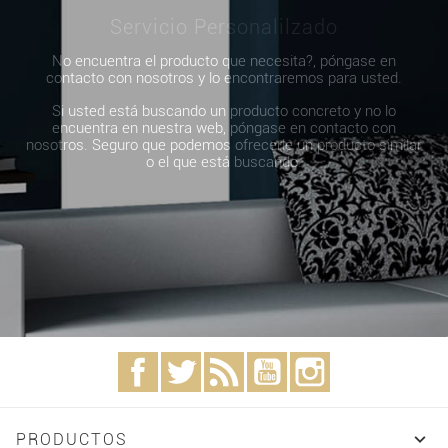
Servicio Personalilzado
No encuentra el producto que necesita?, póngase en
contacto con nosotros y lo encontraremos para usted.
Si usted está buscando un producto concreto y no lo
encuentra en nuestra web, póngase en contacto con
nosotros. Seguro que podemos ofrecerle un producto similar
o el que está buscando.
Facebook
Twitter
Rss
YouTube
Instagram

PRODUCTOS