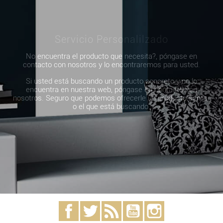
Servicio Personalilzado
No encuentra el producto que necesita?, póngase en
contacto con nosotros y lo encontraremos para usted.
Si usted está buscando un producto concreto y no lo
encuentra en nuestra web, póngase en contacto con
nosotros. Seguro que podemos ofrecerle un producto similar
o el que está buscando.
Facebook
Twitter
Rss
YouTube
Instagram