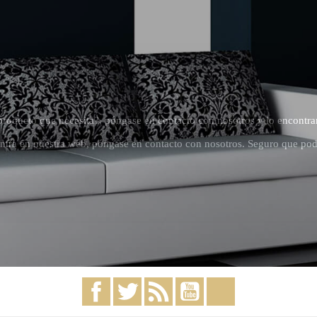
Servicio Personalilzado
producto que necesita?, póngase en contacto con nosotros y lo encontra
ntra en nuestra web, póngase en contacto con nosotros. Seguro que pod
Facebook
Twitter
Rss
YouTube
Instagram