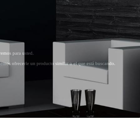
remos para usted.
emos ofrecerle un producto similar o el que está buscando.