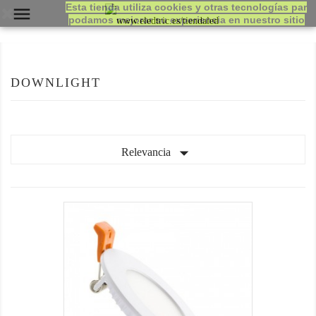
Esta tienda utiliza cookies y otras tecnologías par

podamos mejorar su experiencia en nuestro sitio
DOWNLIGHT

Relevancia