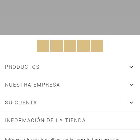
Facebook
Twitter
Rss
YouTube
Instagram

PRODUCTOS

NUESTRA EMPRESA

SU CUENTA
INFORMACIÓN DE LA TIENDA
Infórmese de nuestras últimas noticias y ofertas especiales