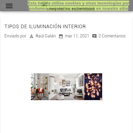
Esta tienda utiliza cookies y otras tecnologías par

podamos mejorar su experiencia en nuestro sitio
TIPOS DE ILUMINACIÓN INTERIOR
Enviado por
Raúl Galán
mar 11, 2021
2 Comentarios


