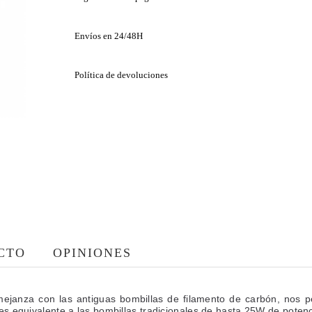
Envíos en 24/48H
Política de devoluciones
CTO
OPINIONES
ejanza con las antiguas bombillas de filamento de carbón, nos pe
s equivalente a las bombillas tradicionales de hasta 25W de potenc