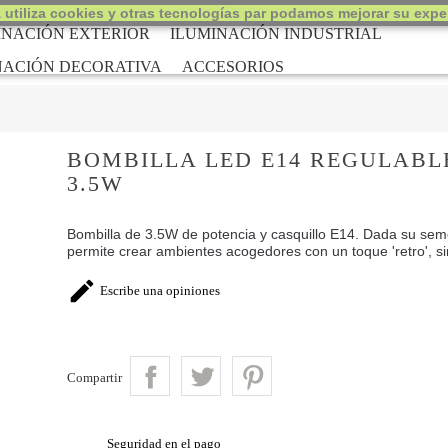
 utiliza cookies y otras tecnologías par podamos mejorar su exper
INACIÓN EXTERIOR
ILUMINACIÓN INDUSTRIAL
NACIÓN DECORATIVA
ACCESORIOS
BOMBILLA LED E14 REGULABL
3.5W
Bombilla de 3.5W de potencia y casquillo E14. Dada su sem
permite crear ambientes acogedores con un toque 'retro', s

Escribe una opiniones
Compartir
Seguridad en el pago