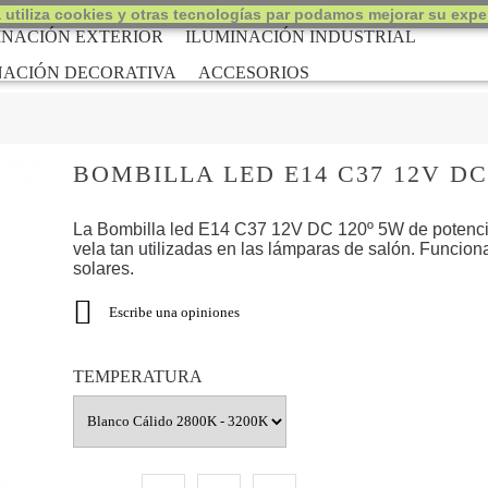
 utiliza cookies y otras tecnologías par podamos mejorar su exper
INACIÓN EXTERIOR
ILUMINACIÓN INDUSTRIAL
NACIÓN DECORATIVA
ACCESORIOS
BOMBILLA LED E14 C37 12V DC
La Bombilla led E14 C37 12V DC 120º 5W de potencia e
vela
tan utilizadas en las lámparas de salón. Funcion
solares.

Escribe una opiniones
TEMPERATURA